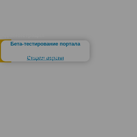
Администрация
Бета-тестирование портала
Слабовидящим
Старая версия