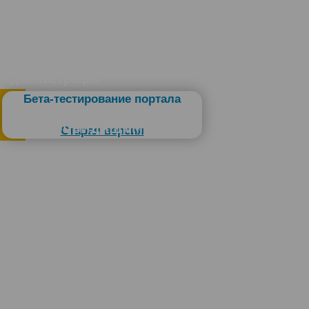
Администрация
Бета-тестирование портала
Слабовидящим
Старая версия