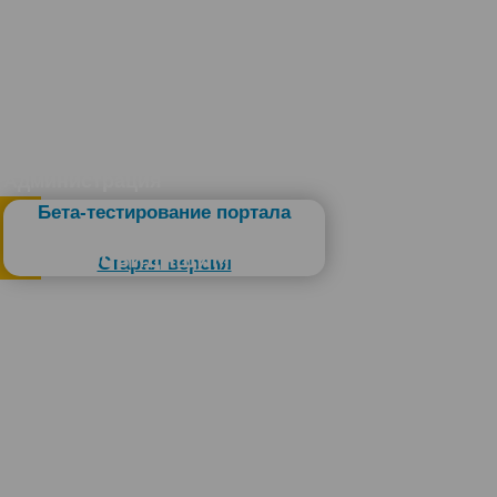
Администрация
Бета-тестирование портала
Слабовидящим
Старая версия