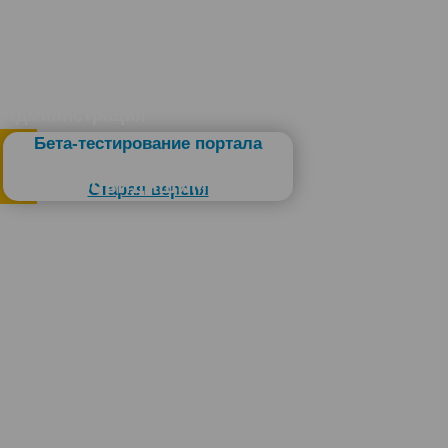
Администрация
Бета-тестирование портала
Слабовидящим
Старая версия