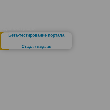
Администрация
Бета-тестирование портала
Слабовидящим
Старая версия