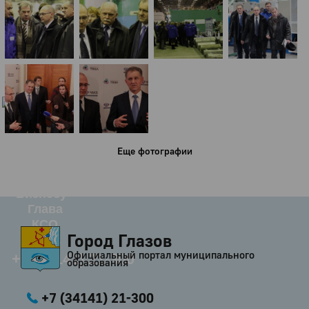
Город
Глазов
Официальный портал
муниципального
образования
История
Настоящее
Стратегия
Еще фотографии
Гостям
Жителям
Бизнесу
Глава
КСО
Город Глазов
Дума
Официальный портал муниципального
+7 (34141) 21-300
образования
+7 (34141) 21-300