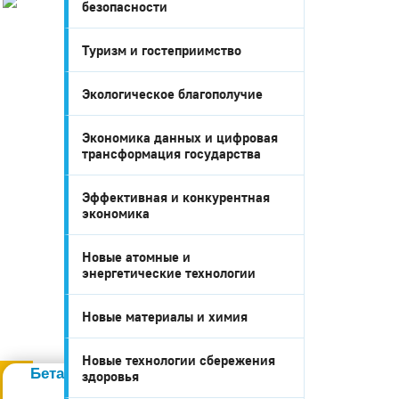
безопасности
История
Настоящее
Туризм и гостеприимство
Стратегия
Гостям
Экологическое благополучие
Жителям
Бизнесу
Экономика данных и цифровая
Глава
трансформация государства
КСО
Дума
Эффективная и конкурентная
+7 (34141) 21-300
экономика
Новые атомные и
энергетические технологии
Новые материалы и химия
Администрация
Новые технологии сбережения
Бета-тестирование портала
здоровья