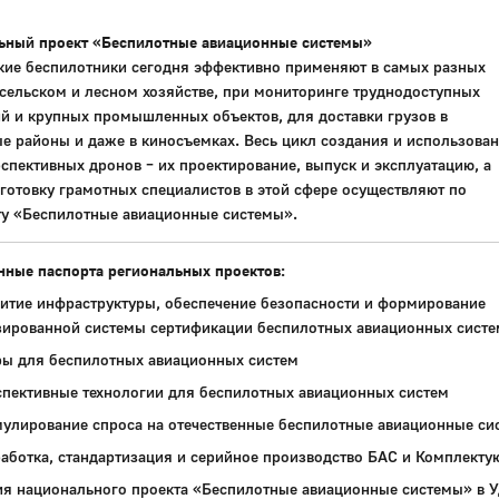
ьный проект «Беспилотные авиационные системы»
кие беспилотники сегодня эффективно применяют в самых разных
 сельском и лесном хозяйстве, при мониторинге труднодоступных
й и крупных промышленных объектов, для доставки грузов в
е районы и даже в киносъемках. Весь цикл создания и использова
спективных дронов – их проектирование, выпуск и эксплуатацию, а
готовку грамотных специалистов в этой сфере осуществляют по
ту «Беспилотные авиационные системы».
ные паспорта региональных проектов:
тие инфраструктуры, обеспечение безопасности и формирование
зированной системы сертификации беспилотных авиационных систе
 для беспилотных авиационных систем
ективные технологии для беспилотных авиационных систем
лирование спроса на отечественные беспилотные авиационные си
ботка, стандартизация и серийное производство БАС и Комплекту
ия национального проекта «Беспилотные авиационные системы» в 