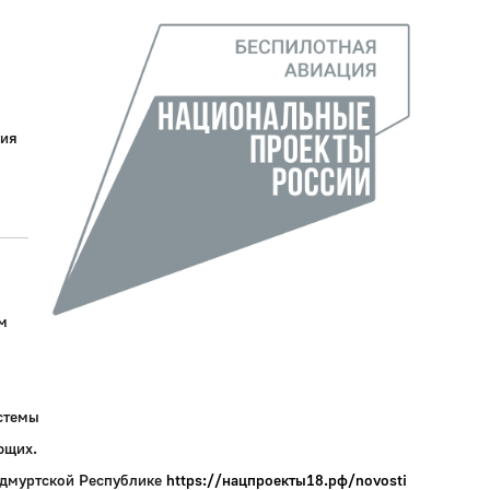
ния
м
стемы
ющих.
Удмуртской Республике
https://нацпроекты18.рф/novosti