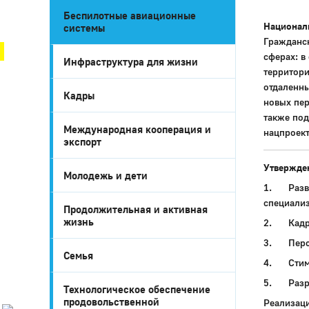
Беспилотные авиационные
Город Глазов
Национал
системы
Гражданс
сферах: в
Инфраструктура для жизни
территори
отдаленны
Кадры
новых пер
также под
Международная кооперация и
нацпроек
экспорт
Утвержден
Молодежь и дети
1. Разви
специали
Продолжительная и активная
Город
жизнь
2. Кадры
Глазов
3. Персп
Семья
Официальный
4. Стиму
портал
муниципального
5. Разра
Технологическое обеспечение
образования
продовольственной
Реализац