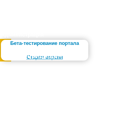
Администрация
Бета-тестирование портала
Слабовидящим
Старая версия