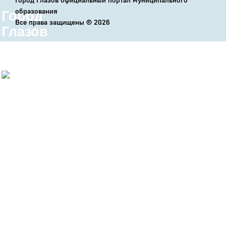
образования
Город
Все права защищены ©
2026
Глазов
Официальный портал
муниципального
образования
История
Настоящее
Стратегия
Гостям
Жителям
Бизнесу
Глава
КСО
Дума
+7 (34141) 21-300