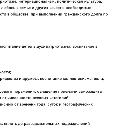
триотизм, интернационализм, политическая культура,
 любовь к семье и других качеств, необходимые
сти в обществе, при выполнении гражданского долга по
спитание детей в духе патриотизма, воспитание в
ности;
рищества и дружбы, воспитание коллективизма, воли,
ссового поражения, овладение приемами самозащиты
 от численности весовых категорий;
исимо от времени года, суток и географических
ск, вплоть до разведывательных подразделений