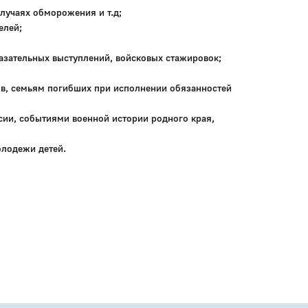
лучаях обморожения и т.д;
елей;
казательных выступлений, войсковых стажировок;
в, семьям погибших при исполнении обязанностей
ии, событиями военной истории родного края,
олодежи детей.