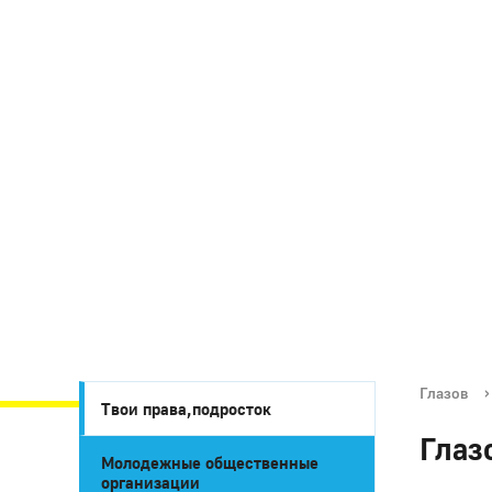
Глазов
›
Твои права,подросток
Глаз
Молодежные общественные
организации