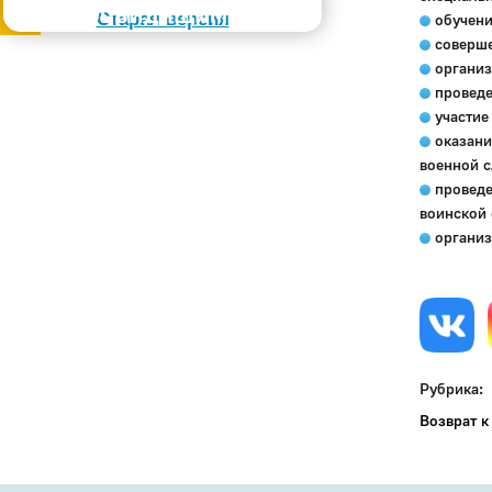
Слабовидящим
Старая версия
обучени
соверше
организ
проведе
участие
оказани
военной 
проведе
воинской 
организ
Рубрика:
Возврат к