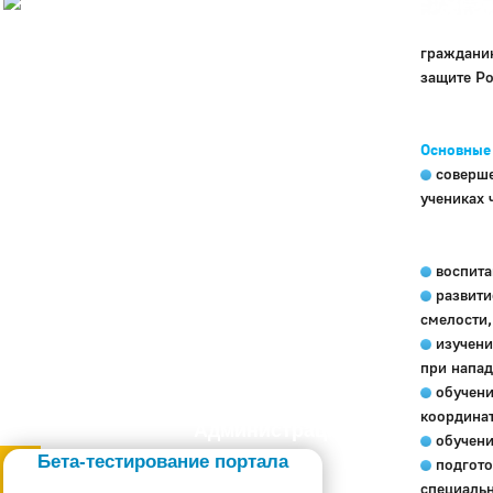
История
Настоящее
гражданин
Стратегия
защите Р
Гостям
Жителям
Бизнесу
Основные 
Глава
соверше
КСО
учениках 
Дума
+7 (34141) 21-300
воспита
развити
смелости,
изучени
при напад
обучени
координат
Администрация
обучени
Бета-тестирование портала
подгото
специальн