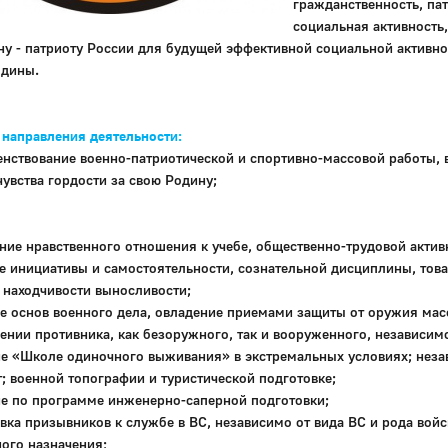
гражданственность, па
социальная активность,
у - патриоту России для будущей эффективной социальной активно
одины.
направления деятельности:
нствование военно-патриотической и спортивно-массовой работы, во
чувства гордости за свою Родину;
ние нравственного отношения к учебе, общественно-трудовой актив
е инициативы и самостоятельности, сознательной дисциплины, това
 находчивости выносливости;
е основ военного дела, овладение приемами защиты от оружия ма
ении противника, как безоружного, так и вооруженного, независимо
е «Школе одиночного выживания» в экстремальных условиях; незав
; военной топографии и туристической подготовке;
е по программе инженерно-саперной подготовки;
вка призывников к службе в ВС, независимо от вида ВС и рода вой
ого назначения;