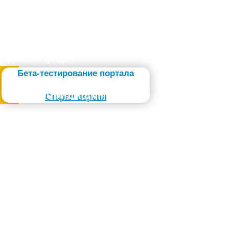
Администрация
Бета-тестирование портала
Слабовидящим
Старая версия