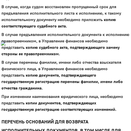
В случае, когда судом восстановлен пропущенный срок для
Город
предъявления исполнительного листа к исполнению, к такому
Глазов
исполнительному документу необходимо приложить
копию
соответствующего судебного акта
.
Официальный портал
муниципального
В случае предъявления исполнительного документа к исполнению
образования
правопреемником, в Управление финансов необходимо
представить
копию
судебного акта, подтверждающего замену
История
стороны ее правопреемником
.
Настоящее
В случае перемены фамилии, имени либо отчества взыскателя
Стратегия
физического лица, в Управление финансов необходимо
Гостям
представить
копию документа, подтверждающего
Жителям
государственную регистрацию перемены фамилии, имени либо
Бизнесу
отчества гражданина
.
Глава
КСО
При изменении наименования юридического лица, необходимо
Дума
представить
копии документов, подтверждающих
+7 (34141) 21-300
государственную регистрацию соответствующих изменений
.
ПЕРЕЧЕНЬ ОСНОВАНИЙ ДЛЯ ВОЗВРАТА
ИСПОЛНИТЕЛЬНЫХ ДОКУМЕНТОВ, В ТОМ ЧИСЛЕ ДЛЯ