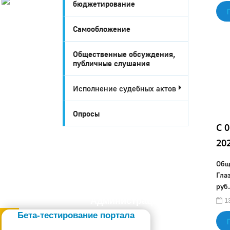
бюджетирование
История
Настоящее
Самообложение
Стратегия
Гостям
Общественные обсуждения,
Жителям
публичные слушания
Бизнесу
Глава
Исполнение судебных актов
КСО
Дума
Опросы
+7 (34141) 21-300
C 
20
Общ
Гла
руб.
Администрация
13
Бета-тестирование портала