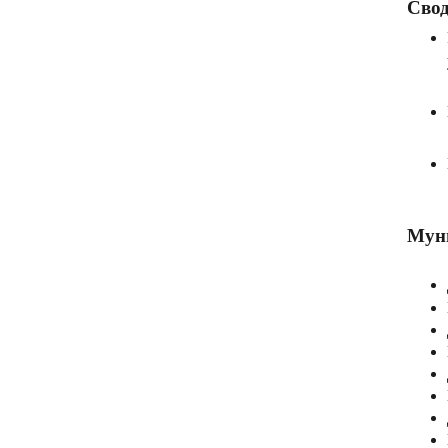
Свод
Муни