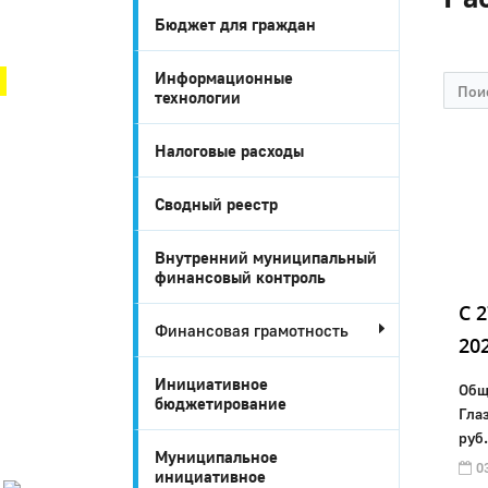
Бюджет для граждан
Город Глазов
Информационные
технологии
Налоговые расходы
Сводный реестр
Внутренний муниципальный
финансовый контроль
C 
Финансовая грамотность
Город
20
Глазов
Инициативное
Общ
бюджетирование
Официальный
Гла
портал
руб.
муниципального
Муниципальное
образования
03
инициативное