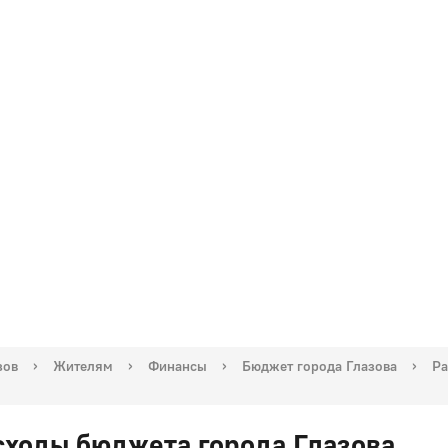
зов
›
Жителям
›
Финансы
›
Бюджет города Глазова
›
Ра
сходы бюджета города Глазова