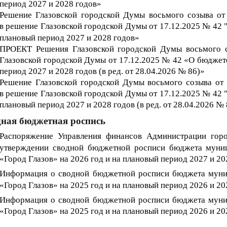
период 2027 и 2028 годов»
Решение Глазовской городской Думы восьмого созыва от
в
р
ешение Глазовской городской Думы от 17
.12.202
5
№
42
"
плановый период 202
7
и 202
8
годов»
ПРОЕКТ Решения Глазовской городской Думы восьмого 
Глазовской городской Думы от 17.12.2025 № 42 «О бюджете
период 2027 и 2028 годов (в ред. от 28.04.2026 № 86)»
Решение Глазовской городской Думы восьмого созыва от
в
р
ешение Глазовской городской Думы от 17
.12.202
5
№
42
"
плановый период 202
7
и 202
8
годов
(в ред. от 28.04.2026 № 
ная бюджетная роспись
Распоряжение Управления финансов Администрации гор
утверждении сводной бюджетной росписи бюджета муниц
«Город Глазов
» на 202
6
год и на плановый период 202
7
и 20
Информация о
сводной бюджетной росписи бюджета муни
«Город Глазов» на 202
5
год и на плановый период 202
6
и 20
Информация о
сводной бюджетной росписи бюджета муни
«Город Глазов» на 202
5
год и на плановый период 202
6
и 20