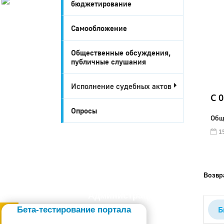
бюджетирование
История
Настоящее
Самообложение
Стратегия
Гостям
Общественные обсуждения,
Жителям
публичные слушания
Бизнесу
Глава
Исполнение судебных актов
КСО
C 
Дума
Опросы
+7 (34141) 21-300
Общ
15
Возвр
Администрация
Б
Бета-тестирование портала