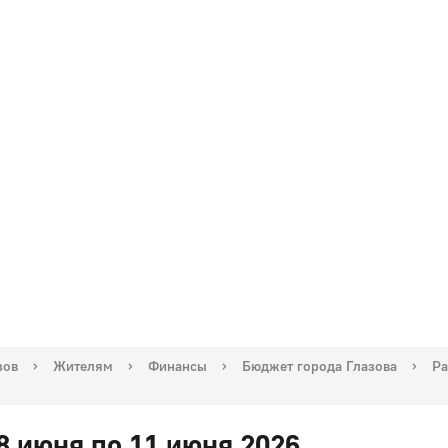
зов
›
Жителям
›
Финансы
›
Бюджет города Глазова
›
Ра
8 июня по 11 июня 2026