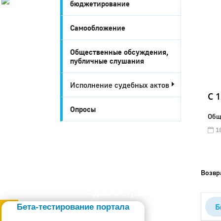
бюджетирование
История
Настоящее
Самообложение
Стратегия
Гостям
Общественные обсуждения,
Жителям
публичные слушания
Бизнесу
Глава
Исполнение судебных актов
КСО
C 
Дума
Опросы
+7 (34141) 21-300
Общ
18
Возвр
Администрация
Б
Бета-тестирование портала