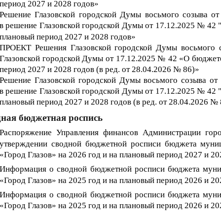
период 2027 и 2028 годов»
Решение Глазовской городской Думы восьмого созыва от
в
р
ешение Глазовской городской Думы от 17
.12.202
5
№
42
"
плановый период 202
7
и 202
8
годов»
ПРОЕКТ Решения Глазовской городской Думы восьмого 
Глазовской городской Думы от 17.12.2025 № 42 «О бюджете
период 2027 и 2028 годов (в ред. от 28.04.2026 № 86)»
Решение Глазовской городской Думы восьмого созыва от
в
р
ешение Глазовской городской Думы от 17
.12.202
5
№
42
"
плановый период 202
7
и 202
8
годов
(в ред. от 28.04.2026 № 
ная бюджетная роспись
Распоряжение Управления финансов Администрации гор
утверждении сводной бюджетной росписи бюджета муниц
«Город Глазов
» на 202
6
год и на плановый период 202
7
и 20
Информация о
сводной бюджетной росписи бюджета муни
«Город Глазов» на 202
5
год и на плановый период 202
6
и 20
Информация о
сводной бюджетной росписи бюджета муни
«Город Глазов» на 202
5
год и на плановый период 202
6
и 20