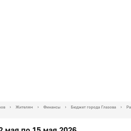
зов
›
Жителям
›
Финансы
›
Бюджет города Глазова
›
Ра
2 мая по 15 мая 2026