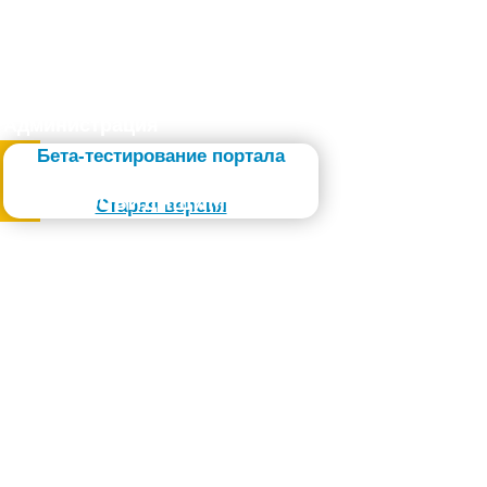
Администрация
Бета-тестирование портала
Слабовидящим
Старая версия