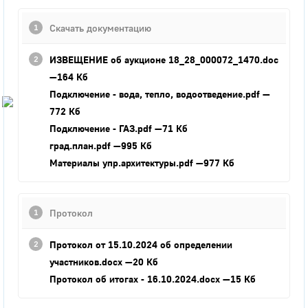
Город
Скачать документацию
Глазов
ИЗВЕЩЕНИЕ об аукционе 18_28_000072_1470.doc
Официальный портал
муниципального
—164 Кб
образования
Подключение - вода, тепло, водоотведение.pdf
—
772 Кб
История
Подключение - ГАЗ.pdf
—71 Кб
Настоящее
град.план.pdf
—995 Кб
Стратегия
Гостям
Материалы упр.архитектуры.pdf
—977 Кб
Жителям
Бизнесу
Глава
Протокол
КСО
Дума
Протокол от 15.10.2024 об определении
+7 (34141) 21-300
участников.docx
—20 Кб
Протокол об итогах - 16.10.2024.docx
—15 Кб