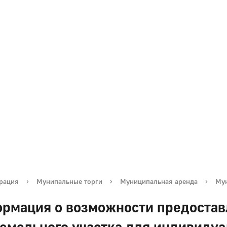
рация
›
Мунипальные торги
›
Муниципальная аренда
›
Мун
рмация о возможности предоставл
земельного участка для индивиду