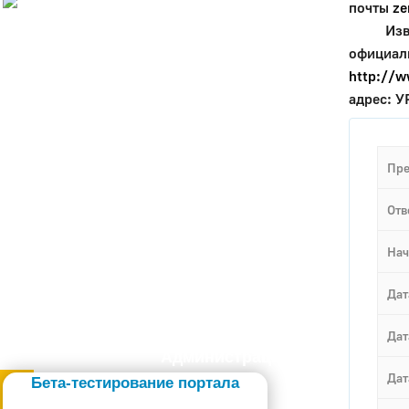
почты
ze
История
Извещен
Настоящее
официаль
Стратегия
http://w
Гостям
адрес: У
Жителям
Бизнесу
Глава
КСО
Пре
Дума
+7 (34141) 21-300
Отв
Нач
Дат
Дат
Администрация
Дат
Бета-тестирование портала