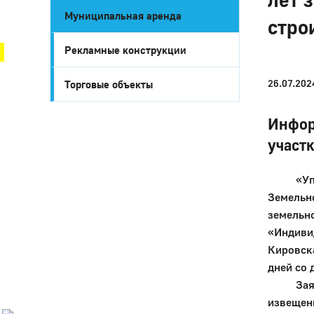
Муниципальная аренда
Город Глазов
стро
Рекламные конструкции
26.07.202
Торговые объекты
Инфор
участ
«Управл
Земельно
земельно
Город
«Индивид
Глазов
Кировска
Официальный
дней со 
портал
Заявлен
муниципального
образования
извещени