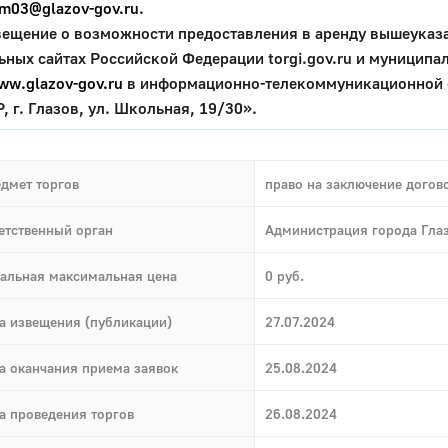
m03@glazov-gov.ru
.
ие о возможности предоставления в аренду вышеуказанн
ных сайтах Российской Федерации torgi.gov.ru и муниципа
ww.glazov-gov.ru
в информационно-телекоммуникационной се
Р, г. Глазов, ул. Школьная, 19/30».
дмет торгов
право на заключение догов
етственный орган
Администрация города Гла
альная максимальная цена
0 руб.
а извещения (публикации)
27.07.2024
а оканчания приема заявок
25.08.2024
а проведения торгов
26.08.2024