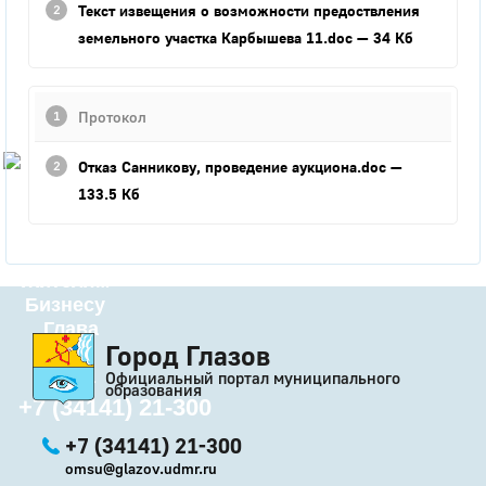
Текст извещения о возможности предоствления
Город
земельного участка Карбышева 11.doc
— 34 Кб
Глазов
Официальный портал
Протокол
муниципального
образования
Отказ Санникову, проведение аукциона.doc
—
История
133.5 Кб
Настоящее
Стратегия
Гостям
Жителям
Бизнесу
Глава
Город Глазов
КСО
Дума
Официальный портал муниципального
образования
+7 (34141) 21-300
+7 (34141) 21-300
omsu@glazov.udmr.ru