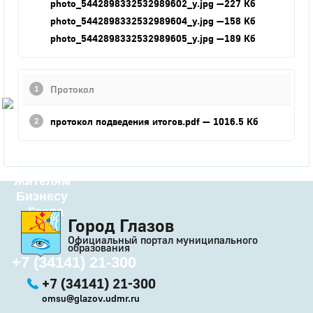
photo_5442898332532989602_y.jpg
—227 Кб
Город
photo_5442898332532989604_y.jpg
—158 Кб
photo_5442898332532989605_y.jpg
—189 Кб
Глазов
Официальный портал
муниципального
образования
Протокол
История
протокол подведения итогов.pdf
— 1016.5 Кб
Настоящее
Стратегия
Гостям
Жителям
Бизнесу
Глава
Город Глазов
КСО
Официальный портал муниципального
Дума
образования
+7 (34141) 21-300
+7 (34141) 21-300
omsu@glazov.udmr.ru