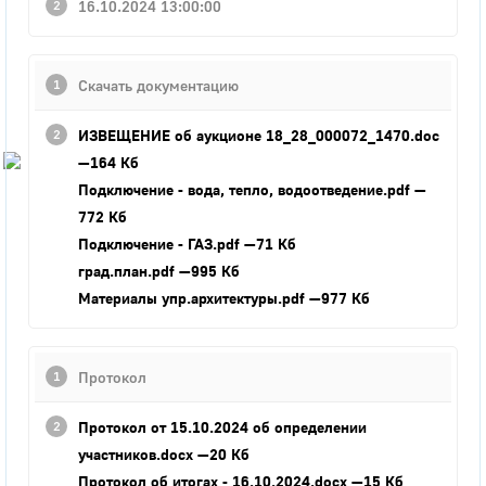
16.10.2024 13:00:00
Город
Глазов
Скачать документацию
Официальный портал
муниципального
образования
ИЗВЕЩЕНИЕ об аукционе 18_28_000072_1470.doc
—164 Кб
История
Подключение - вода, тепло, водоотведение.pdf
—
Настоящее
772 Кб
Стратегия
Подключение - ГАЗ.pdf
—71 Кб
Гостям
град.план.pdf
—995 Кб
Жителям
Материалы упр.архитектуры.pdf
—977 Кб
Бизнесу
Глава
КСО
Дума
Протокол
+7 (34141) 21-300
Протокол от 15.10.2024 об определении
участников.docx
—20 Кб
Протокол об итогах - 16.10.2024.docx
—15 Кб