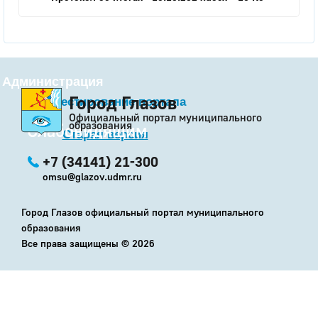
Администрация
Город Глазов
Бета-тестирование портала
Официальный портал муниципального
образования
Слабовидящим
Старая версия
+7 (34141) 21-300
omsu@glazov.udmr.ru
Город Глазов официальный портал муниципального
образования
Все права защищены ©
2026