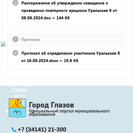
Распоряжение об утверждении извещения о
Город
проведении повторного аукциона Уральская 6 от
Глазов
08.08.2024.doc
— 144 Кб
Официальный портал
муниципального
образования
Протокол
История
Протокол об определении участников Уральская 6
Настоящее
от 16.09.2024.docx
— 15.6 Кб
Стратегия
Гостям
Жителям
Бизнесу
Глава
КСО
Дума
Город Глазов
+7 (34141) 21-300
Официальный портал муниципального
образования
+7 (34141) 21-300