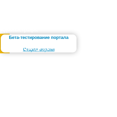
Администрация
Бета-тестирование портала
Слабовидящим
Старая версия