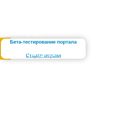
Администрация
Бета-тестирование портала
Слабовидящим
Старая версия