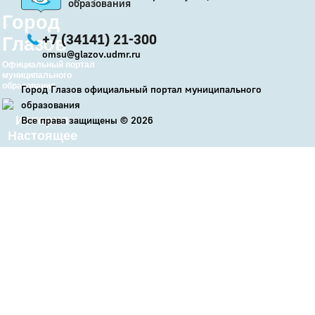
образования
Город
+7 (34141) 21-300
Глазов
omsu@glazov.udmr.ru
Официальный портал
муниципального
образования
Город Глазов официальный портал муниципального
образования
История
Все права защищены ©
2026
Настоящее
Стратегия
Гостям
Жителям
Бизнесу
Глава
КСО
Дума
+7 (34141) 21-300