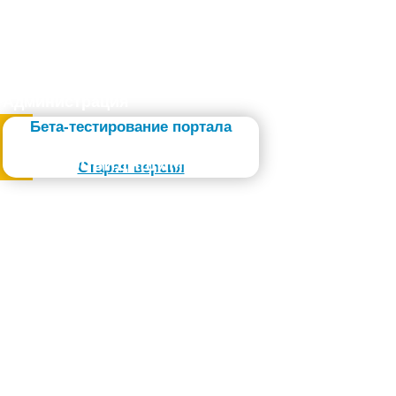
Администрация
Бета-тестирование портала
Слабовидящим
Старая версия