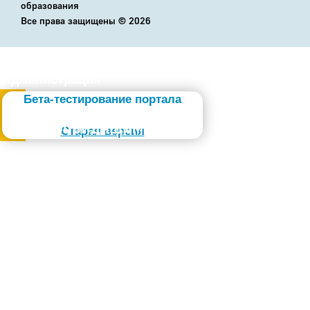
образования
Все права защищены ©
2026
Администрация
Бета-тестирование портала
Слабовидящим
Старая версия