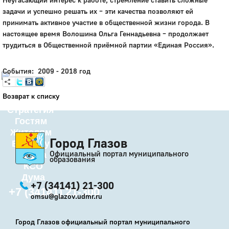
задачи и успешно решать их – эти качества позволяют ей
Город
принимать активное участие в общественной жизни города. В
Глазов
настоящее время Волошина Ольга Геннадьевна – продолжает
трудиться в Общественной приёмной партии «Единая Россия».
Официальный портал
муниципального
образования
События: 2009 - 2018 год
История
Возврат к списку
Настоящее
Стратегия
Гостям
Жителям
Город Глазов
Бизнесу
Официальный портал муниципального
Глава
образования
КСО
Дума
+7 (34141) 21-300
+7 (34141) 21-300
omsu@glazov.udmr.ru
Город Глазов официальный портал муниципального