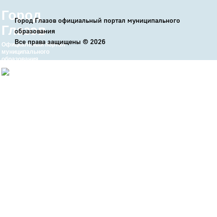
Город
Город Глазов официальный портал муниципального
Глазов
образования
Все права защищены ©
2026
Официальный портал
муниципального
образования
История
Настоящее
Стратегия
Гостям
Жителям
Бизнесу
Глава
КСО
Дума
+7 (34141) 21-300