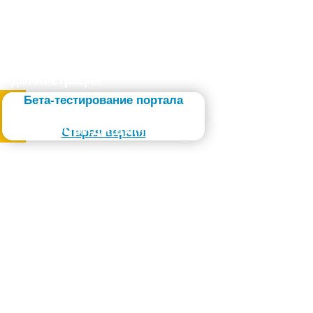
Администрация
Бета-тестирование портала
Слабовидящим
Старая версия