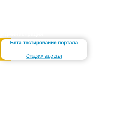
Администрация
Бета-тестирование портала
Слабовидящим
Старая версия