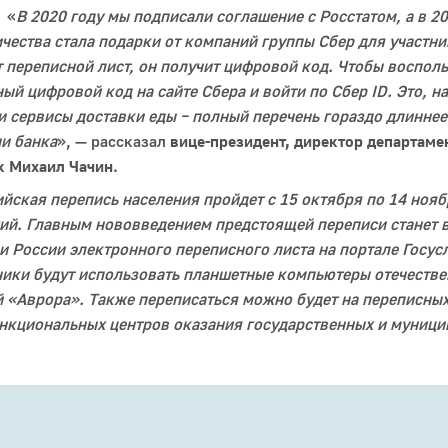
·
«
В 2020 году мы подписали соглашение с Росстатом, а в 2
чества стала подарки от компаний группы Сбер для участни
 переписной лист, он получит цифровой код. Чтобы воспол
ый цифровой код на сайте Сбера и войти по Сбер ID. Это, н
и сервисы доставки еды – полный перечень гораздо длиннее
и банка
», — рассказал
вице-президент, директор департаме
к Михаил Чачин
.
йская перепись населения пройдет с 15 октября по 14 но
гий. Главным нововведением предстоящей переписи станет 
 России электронного переписного листа на портале Госусл
чики будут использовать планшетные компьютеры отечестве
 «Аврора». Также переписаться можно будет на переписных
нкциональных центров оказания государственных и муници