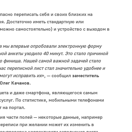
пасно переписать себя и своих близких на
ря. Достаточно иметь стандартную или
 можно самостоятельно) и устройство с выходом в
гда мы впервые опробовали электронную форму
ной анкеты уходило 40 минут. Это стало причиной
 до финиша. Нашей самой важной задачей стало
час переписной лист стал значительно удобнее и
могут исправить их
», — сообщил
заместитель
 Олег Качанов
.
шета и даже смартфона, являющегося самым
суслуг. По статистике, мобильными телефонами
т на портал.
ия части полей — некоторые данные, например
переписи при желании может их изменить в
осс-проверка корректности заполнения листа,