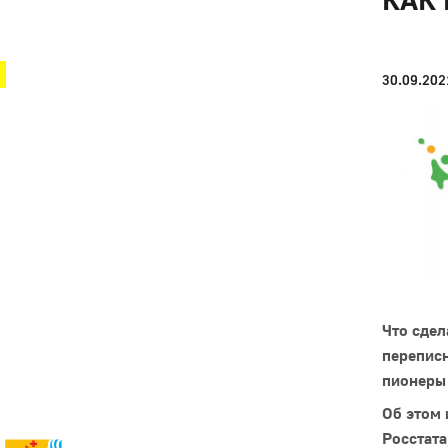
Город Глазов
30.09.202
Город
Что сдел
Глазов
переписн
пионеры
Официальный
портал
муниципального
Об этом 
образования
Росстат