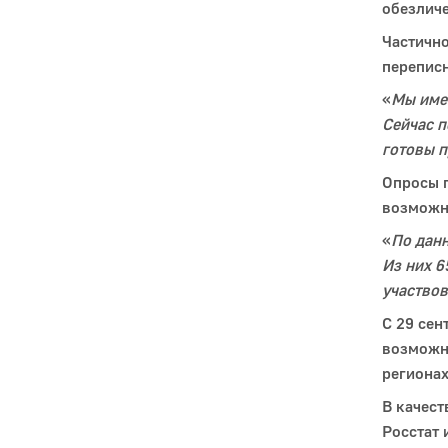
обезличе
Частично
переписн
«
Мы имее
Сейчас п
готовы п
Опросы п
возможно
«
По дан
Из них 6
участвов
С 29 сен
возможно
регионах
В качест
Росстат 