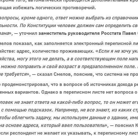
ющая избежать логических противоречий.
вопросы, кроме одного, ответ можно выбрать из справочник
ьности. По Конституции человек должен сам определить св
вана
», — уточнил
заместитель руководителя Росстата Павел
елов показал, как заполняется электронный переписной ли
йстве: адрес, количество проживающих. «
Если я не хочу у
йства, могу этого не делать, а в соответствующем поле напи
можно поправить и свой возраст в предзаполненном поле.
е требуется
», — сказал Смелов, пояснив, что система не п
 продемонстрировал, что в вопросе об источниках дохода р
нных вариантов. Однако в переписном листе нет вопроса о
ловек не знает ответа на какой-либо вопрос, то он может е
 с помощью подсказок. Например, не все знают, из каких с
тобы облегчить задачу, мы используем данные о здании, им
на основе адреса, который ввел пользователь
», — пояснил 
если респондент не желает их указывать, к переписному лис