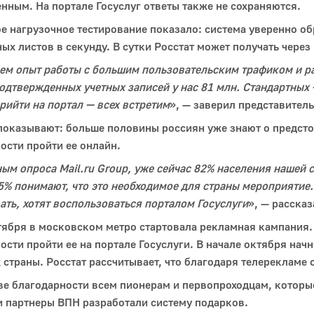
нным. На портале Госуслуг ответы также не сохраняются.
е нагрузочное тестирование показало: система уверенно о
ых листов в секунду. В сутки Росстат может получать через
м опыт работы с большим пользовательским трафиком и рас
одтвержденных учетных записей у нас 81 млн. Стандартных 
рийти на портал — всех встретим
», — заверил представите
оказывают: больше половины россиян уже знают о предсто
сти пройти ее онлайн.
ным опроса
M
ail.
ru
Group, уже сейчас 82% населения нашей с
5% понимают, что это необходимое для страны мероприятие.
ать, хотят воспользоваться порталом Госуслуги
», — расска
тября в московском метро стартовала рекламная кампания. 
сти пройти ее на портале Госуслуги. В начале октября нач
 страны. Росстат рассчитывает, что благодаря телерекламе
ве благодарности всем пионерам и первопроходцам, которы
и партнеры ВПН разработали систему подарков.