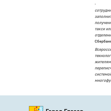
сотрудни
заполнит
полученн
такси ил
отделени
Сбербан
Всеросси
техноло
жителями
перепис
системой
многофу