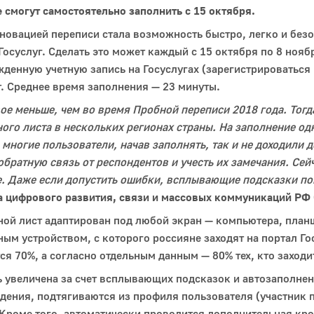
 смогут самостоятельно заполнить с 15 октября.
новацией переписи стала возможность быстро, легко и безо
Госуслуг. Сделать это может каждый с 15 октября по 8 нояб
денную учетную запись на Госуслугах (зарегистрироваться
. Среднее время заполнения — 23 минуты.
вое меньше, чем во время Пробной переписи 2018 года. То
ого листа в нескольких регионах страны. На заполнение од
о многие пользователи, начав заполнять, так и не доходили
обратную связь от респондентов и учесть их замечания. Сей
. Даже если допустить ошибки, всплывающие подсказки по
а цифрового развития, связи и массовых коммуникаций РФ
ной лист адаптирован под любой экран — компьютера, план
ым устройством, с которого россияне заходят на портал Го
ся 70%, а согласно отдельным данным — 80% тех, кто заходи
 увеличена за счет всплывающих подсказок и автозаполнен
дения, подтягиваются из профиля пользователя (участник 
 Кроме того, автоматически проводится дополнительная кр