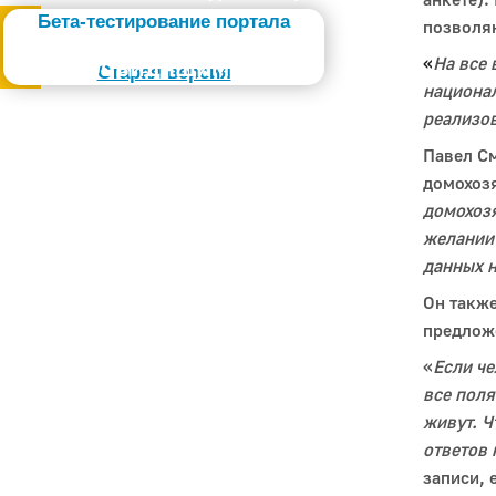
Бета-тестирование портала
позволя
Слабовидящим
«
На все 
Старая версия
национал
реализо
Павел См
домохозя
домохозя
желании 
данных н
Он также
предложе
«
Если че
все поля
живут. Ч
ответов 
записи, 