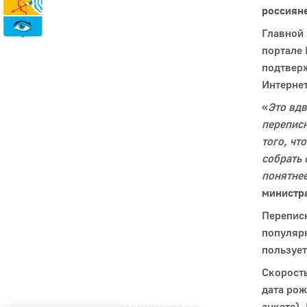
россияне
Главной 
История
портале 
Настоящее
подтверж
Стратегия
Интернет
Гостям
«
Это вд
Жителям
переписн
Бизнесу
Глава
того, чт
КСО
собрать 
Дума
понятнее
+7 (34141) 21-300
министр
Перепис
популярн
пользует
Скорость
дата рож
Администрация
анкете).