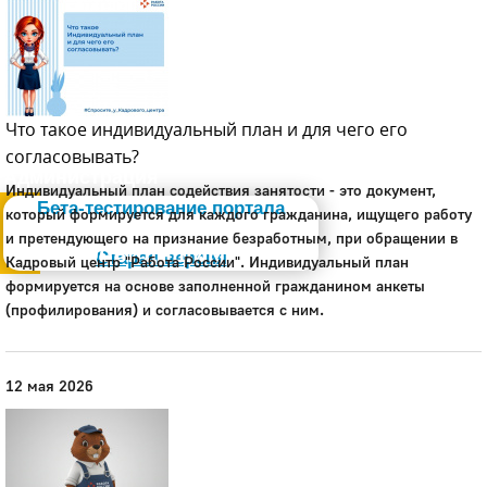
Что такое индивидуальный план и для чего его
согласовывать?
Администрация
Индивидуальный план содействия занятости - это документ,
Бета-тестирование портала
который формируется для каждого гражданина, ищущего работу
и претендующего на признание безработным, при обращении в
Слабовидящим
Старая версия
Кадровый центр "Работа России". Индивидуальный план
формируется на основе заполненной гражданином анкеты
(профилирования) и согласовывается с ним.
12 мая 2026