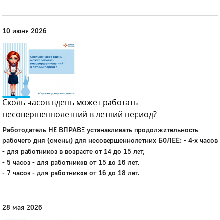
Город
Глазов
10 июня 2026
Официальный портал
муниципального
образования
Сколь часов вдень может работать
История
несовершеннолетний в летний период?
Настоящее
Стратегия
Работодатель НЕ ВПРАВЕ устанавливать продолжительность
Гостям
рабочего дня (смены) для несовершеннолетних БОЛЕЕ: - 4-х часов
Жителям
- для работников в возрасте от 14 до 15 лет,
Бизнесу
- 5 часов - для работников от 15 до 16 лет,
Глава
- 7 часов - для работников от 16 до 18 лет.
КСО
Дума
+7 (34141) 21-300
28 мая 2026