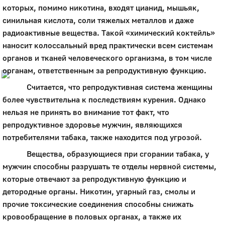
которых, помимо никотина, входят цианид, мышьяк,
Город
синильная кислота, соли тяжелых металлов и даже
Глазов
радиоактивные вещества. Такой «химический коктейль»
наносит колоссальный вред практически всем системам
Официальный портал
муниципального
органов и тканей человеческого организма, в том числе
образования
органам, ответственным за репродуктивную функцию.
История
Считается, что репродуктивная система женщины
Настоящее
более чувствительна к последствиям курения. Однако
Стратегия
нельзя не принять во внимание тот факт, что
Гостям
репродуктивное здоровье мужчин, являющихся
Жителям
потребителями табака, также находится под угрозой.
Бизнесу
Глава
Вещества, образующиеся при сгорании табака, у
КСО
мужчин способны разрушать те отделы нервной системы,
Дума
которые отвечают за репродуктивную функцию и
+7 (34141) 21-300
детородные органы. Никотин, угарный газ, смолы и
прочие токсические соединения способны снижать
кровообращение в половых органах, а также их