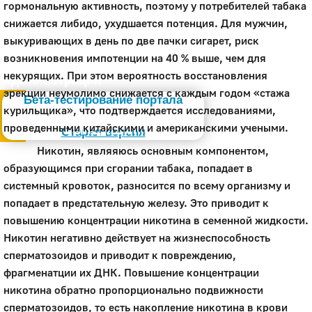
гормональную активность, поэтому у потребителей табака
снижается либидо, ухудшается потенция. Для мужчин,
выкуривающих в день по две пачки сигарет, риск
возникновения импотенции на 40 % выше, чем для
некурящих. При этом вероятность восстановления
Администрация
эрекции неумолимо снижается с каждым годом «стажа
Бета-тестирование портала
курильщика», что подтверждается исследованиями,
Слабовидящим
проведенными китайскими и американскими учеными.
Старая версия
Никотин, являяюсь основным компонентом,
образующимся при сгорании табака, попадает в
системный кровоток, разносится по всему организму и
попадает в предстательную железу. Это приводит к
повышению концентрации никотина в семенной жидкости.
Никотин негативно действует на жизнеспособность
сперматозоидов и приводит к повреждению,
фрагменатции их ДНК. Повышение концентрации
никотина обратно пропорционально подвижности
сперматозоидов, то есть накопление никотина в крови