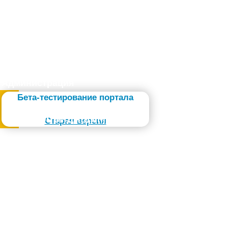
Администрация
Бета-тестирование портала
Слабовидящим
Старая версия