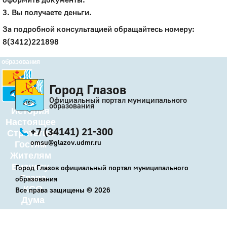
3. Вы получаете деньги.
Город
За подробной консультацией обращайтесь номеру:
Глазов
8(3412)221898
Официальный портал
муниципального
образования
Город Глазов
Официальный портал муниципального
образования
История
Настоящее
+7 (34141) 21-300
Стратегия
omsu@glazov.udmr.ru
Гостям
Жителям
Бизнесу
Город Глазов официальный портал муниципального
Глава
образования
КСО
Все права защищены ©
2026
Дума
+7 (34141) 21-300