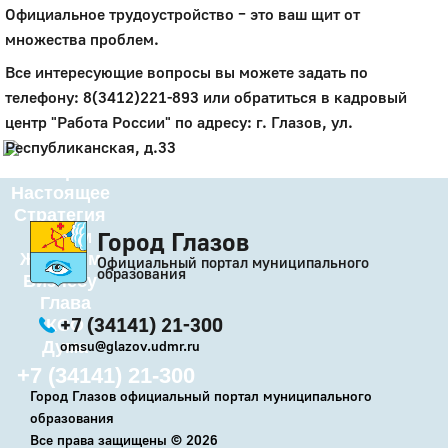
Официальное трудоустройство – это ваш щит от
Город
множества проблем.
Глазов
Все интересующие вопросы вы можете задать по
Официальный портал
телефону: 8(3412)221-893 или обратиться в кадровый
муниципального
центр "Работа России" по адресу: г. Глазов, ул.
образования
Республиканская, д.33
История
Настоящее
Стратегия
Город Глазов
Гостям
Жителям
Официальный портал муниципального
образования
Бизнесу
Глава
+7 (34141) 21-300
КСО
Дума
omsu@glazov.udmr.ru
+7 (34141) 21-300
Город Глазов официальный портал муниципального
образования
Все права защищены ©
2026