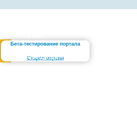
Администрация
Бета-тестирование портала
Слабовидящим
Старая версия