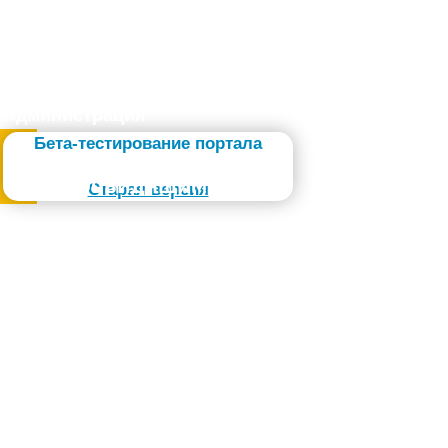
Администрация
Бета-тестирование портала
Слабовидящим
Старая версия