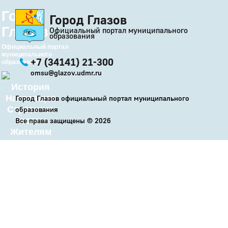
Город
Город Глазов
Глазов
Официальный портал муниципального
образования
Официальный портал
муниципального
+7 (34141) 21-300
образования
omsu@glazov.udmr.ru
История
Настоящее
Город Глазов официальный портал муниципального
Стратегия
образования
Гостям
Все права защищены ©
2026
Жителям
Бизнесу
Глава
КСО
Дума
+7 (34141) 21-300