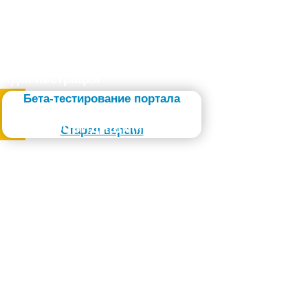
Администрация
Бета-тестирование портала
Слабовидящим
Старая версия