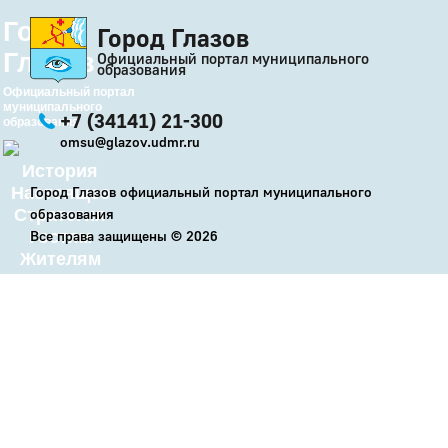
Город
Город Глазов
Глазов
Официальный портал муниципального
образования
Официальный портал
муниципального
+7 (34141) 21-300
образования
omsu@glazov.udmr.ru
История
Настоящее
Город Глазов официальный портал муниципального
Стратегия
образования
Гостям
Все права защищены ©
2026
Жителям
Бизнесу
Глава
КСО
Дума
+7 (34141) 21-300